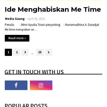
Ide Menghabiskan Me Time
Media Gaung
April 08, 2024
Penulis : Mimi Ayudia Triani penyunting : Nurramadhina A. Daradjat
Me time merupakan se…
Read more »
1
2
3
...
25
GET IN TOUCH WITH US
POPULAR POSTS