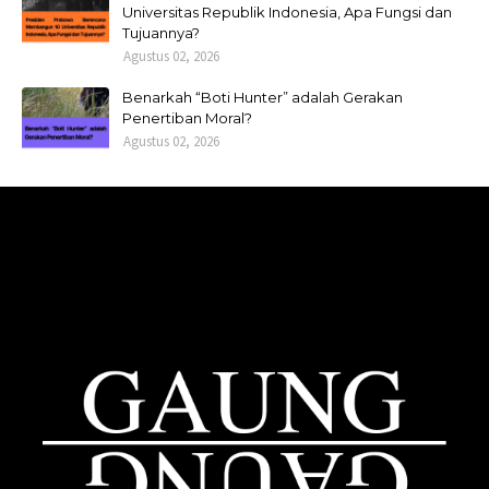
Universitas Republik Indonesia, Apa Fungsi dan
Tujuannya?
Agustus 02, 2026
Benarkah “Boti Hunter” adalah Gerakan
Penertiban Moral?
Agustus 02, 2026