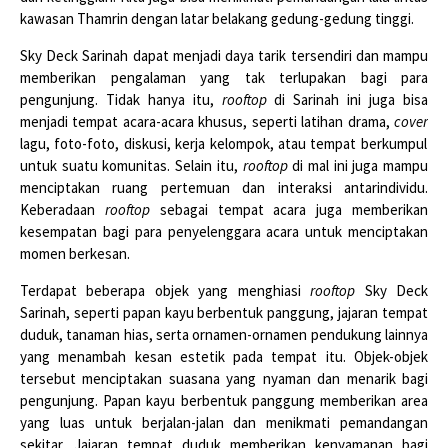
kawasan Thamrin dengan latar belakang gedung-gedung tinggi.
Sky Deck Sarinah dapat menjadi daya tarik tersendiri dan mampu
memberikan pengalaman yang tak terlupakan bagi para
pengunjung. Tidak hanya itu,
rooftop
di Sarinah ini juga bisa
menjadi tempat acara-acara khusus, seperti latihan drama,
cover
lagu, foto-foto, diskusi, kerja kelompok, atau tempat berkumpul
untuk suatu komunitas. Selain itu,
rooftop
di mal ini juga mampu
menciptakan ruang pertemuan dan interaksi antarindividu.
Keberadaan
rooftop
sebagai tempat acara juga memberikan
kesempatan bagi para penyelenggara acara untuk menciptakan
momen berkesan.
Terdapat beberapa objek yang menghiasi
rooftop
Sky Deck
Sarinah, seperti papan kayu berbentuk panggung, jajaran tempat
duduk, tanaman hias, serta ornamen-ornamen pendukung lainnya
yang menambah kesan estetik pada tempat itu. Objek-objek
tersebut menciptakan suasana yang nyaman dan menarik bagi
pengunjung. Papan kayu berbentuk panggung memberikan area
yang luas untuk berjalan-jalan dan menikmati pemandangan
sekitar. Jajaran tempat duduk memberikan kenyamanan bagi