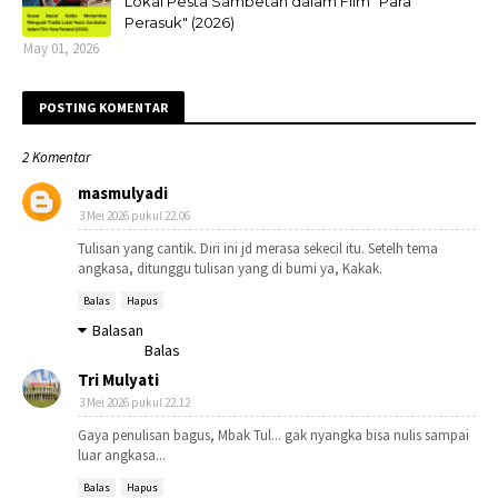
Lokal Pesta Sambetan dalam Film "Para
Perasuk" (2026)
May 01, 2026
POSTING KOMENTAR
2 Komentar
masmulyadi
3 Mei 2026 pukul 22.06
Tulisan yang cantik. Diri ini jd merasa sekecil itu. Setelh tema
angkasa, ditunggu tulisan yang di bumi ya, Kakak.
Balas
Hapus
Balasan
Balas
Tri Mulyati
3 Mei 2026 pukul 22.12
Gaya penulisan bagus, Mbak Tul... gak nyangka bisa nulis sampai
luar angkasa...
Balas
Hapus