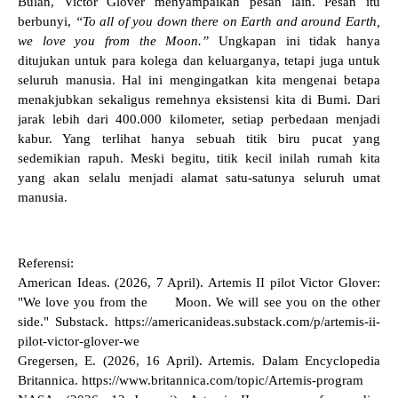
Bulan, Victor Glover menyampaikan pesan lain. Pesan itu
berbunyi,
“To all of you down there on Earth and around Earth,
we love you from the Moon.”
Ungkapan ini tidak hanya
ditujukan untuk para kolega dan keluarganya, tetapi juga untuk
seluruh manusia. Hal ini mengingatkan kita mengenai betapa
menakjubkan sekaligus remehnya eksistensi kita di Bumi. Dari
jarak lebih dari 400.000 kilometer, setiap perbedaan menjadi
kabur. Yang terlihat hanya sebuah titik biru pucat yang
sedemikian rapuh. Meski begitu, titik kecil inilah rumah kita
yang akan selalu menjadi alamat satu-satunya seluruh umat
manusia.
Referensi:
American Ideas. (2026, 7 April). Artemis II pilot Victor Glover:
"We love you from the Moon. We will see you on the other
side." Substack. https://americanideas.substack.com/p/artemis-ii-
pilot-victor-glover-we
Gregersen, E. (2026, 16 April). Artemis. Dalam Encyclopedia
Britannica. https://www.britannica.com/topic/Artemis-program