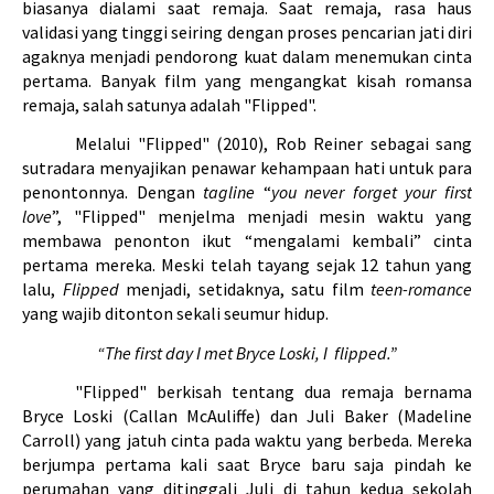
biasanya dialami saat remaja. Saat remaja, rasa haus 
validasi yang tinggi seiring dengan proses pencarian jati diri 
agaknya menjadi pendorong kuat dalam menemukan cinta 
pertama. Banyak film yang mengangkat kisah romansa 
remaja, salah satunya adalah "
Flipped"
.
Melalui "
Flipped" 
(2010), Rob Reiner sebagai sang 
sutradara menyajikan penawar kehampaan hati untuk para 
penontonnya. Dengan 
tagline
 “
you never forget your first 
love
”, "
Flipped" 
menjelma menjadi mesin waktu yang 
membawa penonton ikut “mengalami kembali” cinta 
pertama mereka. Meski telah tayang sejak 12 tahun yang 
lalu, 
Flipped 
menjadi, setidaknya, satu film 
teen-romance 
yang wajib ditonton sekali seumur hidup.
“The first day I met Bryce Loski, I  flipped.”
"Flipped" 
berkisah tentang dua remaja bernama 
Bryce Loski (Callan McAuliffe) dan Juli Baker (Madeline 
Carroll) yang jatuh cinta pada waktu yang berbeda. Mereka 
berjumpa pertama kali saat Bryce baru saja pindah ke 
perumahan yang ditinggali Juli di tahun kedua sekolah 