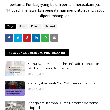
pertama. Pun bagi yang belum pernah merasakannya, 
"
Flipped" 
menawarkan pengalaman menonton yang patut 
dipertimbangkan.
Tags
Film
Kolom
Resensi
ANDA MUNGKIN MENYUKAI POSTINGAN INI
Kamu Suka Maraton Film? Ini Daftar Tontonan
Wajib saat Libur Semester!
May 31, 2026
Menanyakan Arah Film "Wuthering Heights"
May 17, 2026
Mengalami Kembali Cinta Pertama bersama
Flipped